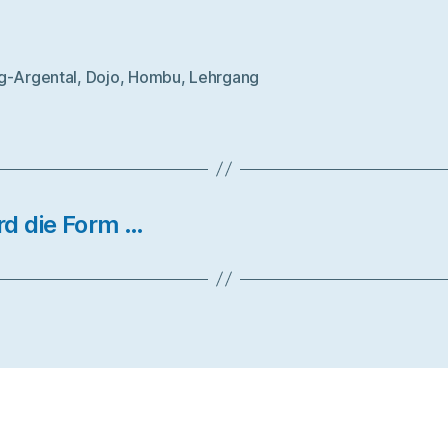
g-Argental
,
Dojo
,
Hombu
,
Lehrgang
rter
d die Form …