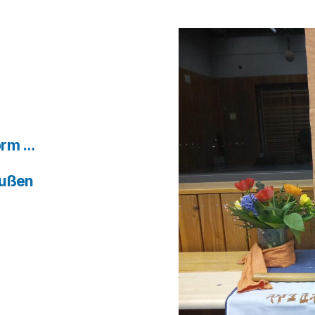
orm …
außen