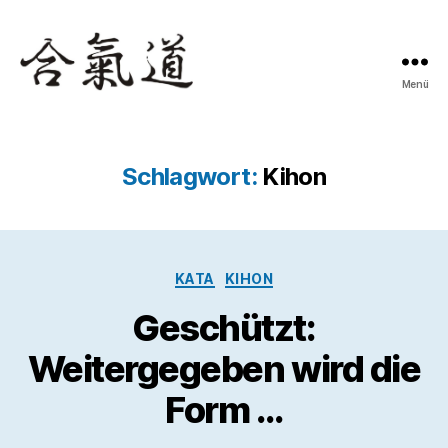
Menü
Aikido
mit
Stab
&
Schlagwort:
Kihon
Schwert
Kategorien
KATA
KIHON
Geschützt:
Weitergegeben wird die
Form …